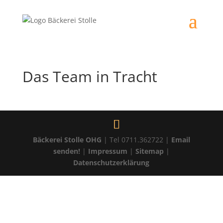
Das Team in Tracht
Bäckerei Stolle OHG
| Tel 0711.362722 |
Email
senden!
|
Impressum
|
Sitemap
|
Datenschutzerklärung