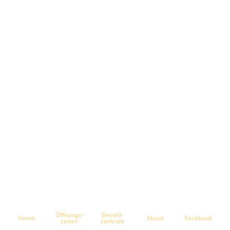
Öffnungs-
Bestell-
Home
About
Facebook
zeiten
zentrale