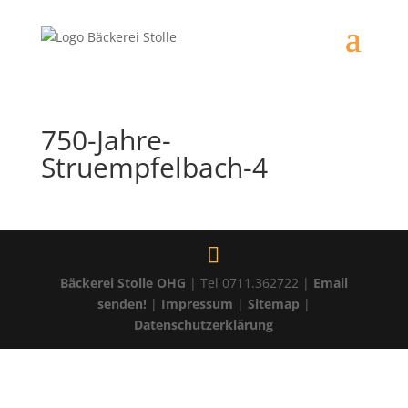
750-Jahre-
Struempfelbach-4
Bäckerei Stolle OHG
| Tel 0711.362722 |
Email
senden!
|
Impressum
|
Sitemap
|
Datenschutzerklärung